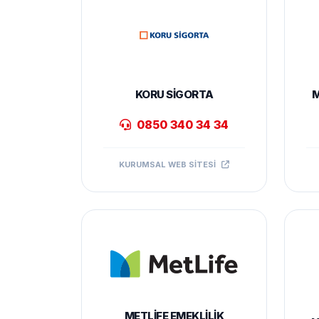
KORU SIGORTA
M
0850 340 34 34
KURUMSAL WEB SITESI
METLIFE EMEKLILIK