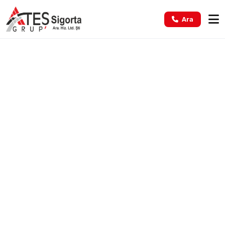
Ara
Ateş Hızıyla
Yeni